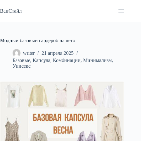
Перейти
к
ВанСтайл
сути
Модный базовый гардероб на лето
writer
21 апреля 2025
Базовые
,
Капсула
,
Комбинации
,
Минимализм
,
Унисекс