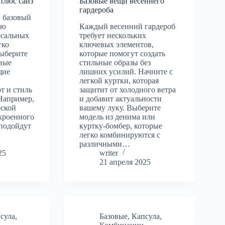
плюс сайз
Базовые вещи весеннего
гардероба
 базовый
ью
Каждый весенний гардероб
рсальных
требует нескольких
гко
ключевых элементов,
ыберите
которые помогут создать
овые
стильные образы без
щие
лишних усилий. Начните с
легкой куртки, которая
т и стиль
защитит от холодного ветра
Например,
и добавит актуальности
еской
вашему луку. Выберите
кроенного
модель из денима или
 подойдут
куртку-бомбер, которые
легко комбинируются с
различными…
25
writer
21 апреля 2025
сула
,
Базовые
,
Капсула
,