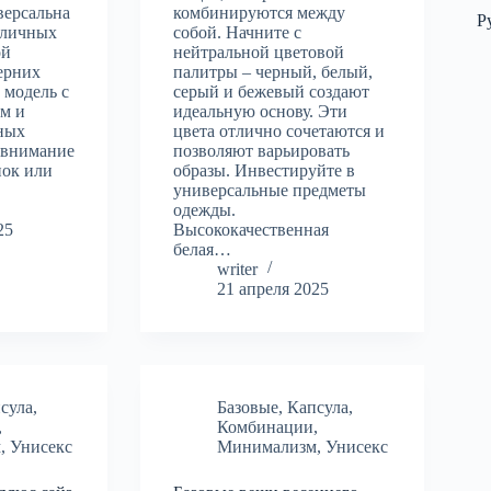
версальна
комбинируются между
Р
зличных
собой. Начните с
ой
нейтральной цветовой
ерних
палитры – черный, белый,
 модель с
серый и бежевый создают
ем и
идеальную основу. Эти
рных
цвета отлично сочетаются и
 внимание
позволяют варьировать
пок или
образы. Инвестируйте в
универсальные предметы
одежды.
25
Высококачественная
белая…
writer
21 апреля 2025
сула
,
Базовые
,
Капсула
,
,
Комбинации
,
м
,
Унисекс
Минимализм
,
Унисекс