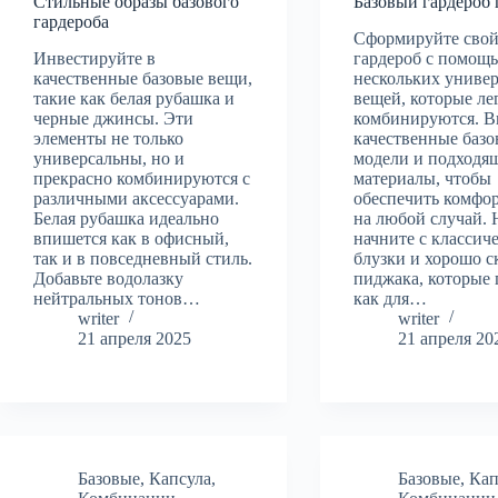
Стильные образы базового
Базовый гардероб 
гардероба
Сформируйте свой
Инвестируйте в
гардероб с помощ
качественные базовые вещи,
нескольких униве
такие как белая рубашка и
вещей, которые ле
черные джинсы. Эти
комбинируются. В
элементы не только
качественные баз
универсальны, но и
модели и подходя
прекрасно комбинируются с
материалы, чтобы
различными аксессуарами.
обеспечить комфор
Белая рубашка идеально
на любой случай. 
впишется как в офисный,
начните с классич
так и в повседневный стиль.
блузки и хорошо с
Добавьте водолазку
пиджака, которые
нейтральных тонов…
как для…
writer
writer
21 апреля 2025
21 апреля 20
Базовые
,
Капсула
,
Базовые
,
Кап