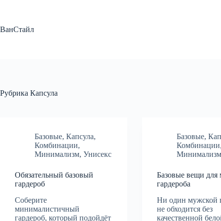
Перейти
к
сути
ВанСтайл
Рубрика
Капсула
Базовые
,
Капсула
,
Базовые
,
Кап
Комбинации
,
Комбинации
Минимализм
,
Унисекс
Минимализ
Обязательный базовый
Базовые вещи для
гардероб
гардероба
Соберите
Ни один мужской 
минималистичный
не обходится без
гардероб, который подойдёт
качественной бело