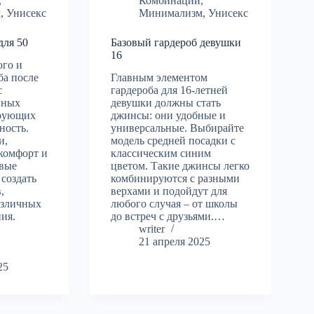
,
Комбинации
,
м
,
Унисекс
Минимализм
,
Унисекс
для 50
Базовый гардероб девушки
16
ого и
ба после
Главным элементом
с
гардероба для 16-летней
вных
девушки должны стать
ирующих
джинсы: они удобные и
ность.
универсальные. Выбирайте
и,
модель средней посадки с
комфорт и
классическим синим
овые
цветом. Такие джинсы легко
создать
комбинируются с разными
,
верхами и подойдут для
азличных
любого случая – от школы
ния.
до встреч с друзьями.…
writer
21 апреля 2025
25