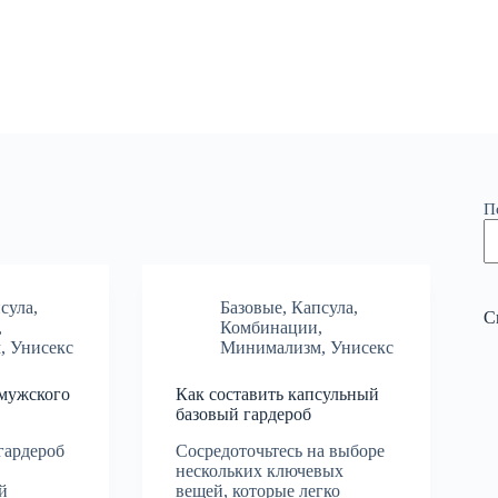
П
сула
,
Базовые
,
Капсула
,
С
,
Комбинации
,
м
,
Унисекс
Минимализм
,
Унисекс
 мужского
Как составить капсульный
базовый гардероб
гардероб
Сосредоточьтесь на выборе
нескольких ключевых
й
вещей, которые легко