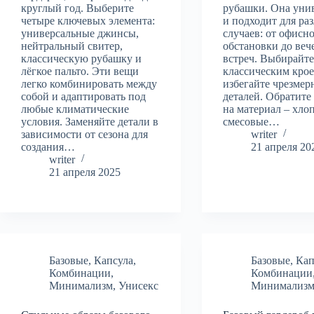
круглый год. Выберите
рубашки. Она уни
четыре ключевых элемента:
и подходит для ра
универсальные джинсы,
случаев: от офисн
нейтральный свитер,
обстановки до веч
классическую рубашку и
встреч. Выбирайте
лёгкое пальто. Эти вещи
классическим кро
легко комбинировать между
избегайте чрезме
собой и адаптировать под
деталей. Обратите
любые климатические
на материал – хло
условия. Заменяйте детали в
смесовые…
зависимости от сезона для
writer
создания…
21 апреля 20
writer
21 апреля 2025
Базовые
,
Капсула
,
Базовые
,
Кап
Комбинации
,
Комбинации
Минимализм
,
Унисекс
Минимализ