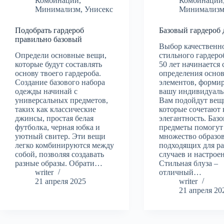
Комбинации
,
Комбинации
Минимализм
,
Унисекс
Минимализ
Подобрать гардероб
Базовый гардероб 
правильно базовый
Выбор качественн
Определи основные вещи,
стильного гардеро
которые будут составлять
50 лет начинается 
основу твоего гардероба.
определения осно
Создание базового набора
элементов, форм
одежды начинай с
вашу индивидуаль
универсальных предметов,
Вам подойдут вещ
таких как классические
которые сочетают 
джинсы, простая белая
элегантность. Баз
футболка, черная юбка и
предметы помогут 
уютный свитер. Эти вещи
множество образов
легко комбинируются между
подходящих для р
собой, позволяя создавать
случаев и настрое
разные образы. Обрати…
Стильная блуза –
writer
отличный…
21 апреля 2025
writer
21 апреля 20